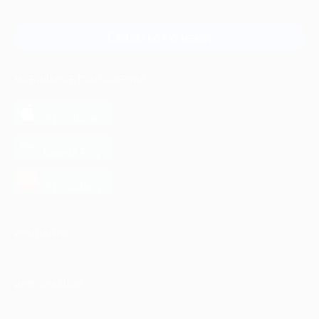
и регионов России
Связаться с нами
МОБИЛЬНОЕ ПРИЛОЖЕНИЕ
загрузить в
App Store
загрузить в
Google Play
загрузить в
AppGallery
КОМПАНИЯ
ИНФОРМАЦИЯ