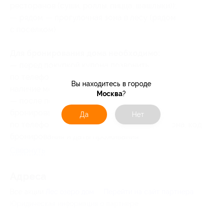
ресторанов (суши, роллы, пицца, шашлыки));
— рядом — прогулочная зона в лесу (рядом
с поселком).
Для бронирования дома необходимо:
— перед покупкой купона позвонить
по телефону +7 (964) 772-62-35 и уточнить
Вы находитесь в городе
наличие мест на выбранные даты;
Москва
?
— после покупки купона подтвердить
бронирование, направив в
WhatsApp
Да
Нет
по телефону +7 (964) 772-62-35 номер купона
, код
бронирования
и даты проживания.
Свернуть
Адресa
Все акции
Лес озеро дом
Перейти на сайт партнера
Юридическая информация о партнёре