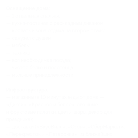
Оснащение дома:
— 1 отдельная спальня;
— кухня-гостиная с раскладным диваном;
— кровать и зона отдыха на втором этаже;
— санузел с душем;
— мебель;
— техника;
— вся необходимая посуда;
— чистое белье и полотенца;
— мыльные принадлежности.
Инфраструктура:
— магазины (в 10 минутах езды от дома —
«Дикси», «Красное и белое», овощные
и фруктовые палатки, цветы, шары, декор для
праздника);
— доставки («ВкусВилл», «Озон», «СберМаркет»,
«Перекресток», «Пятерочка», из ближайших