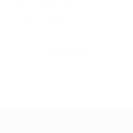
Смогу ли я вернуть купон?
Если что-то случится, мы обязательно вернем
вам деньги. Мы работаем только с проверенными
и надежными партнерами
Остались вопросы?
+7 (495) 649-649-1
Горячая линия Биглиона
Перейти в FAQ
+7 495 649-649-1
Для звонка из Москвы