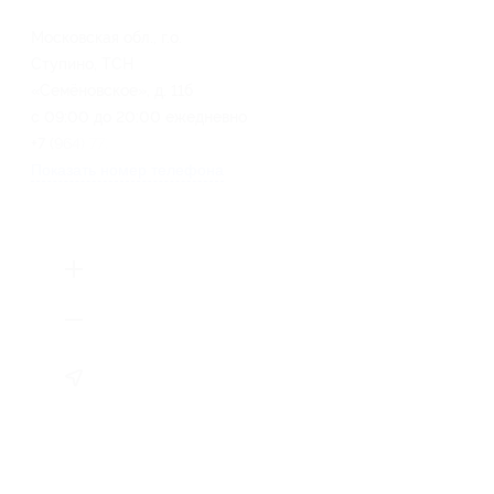
Московская обл., г.о.
Ступино, ТСН
«Семёновское», д. 11б
с 09:00 до 20:00 ежедневно
+7 (964) 772-62-35
Показать номер телефона