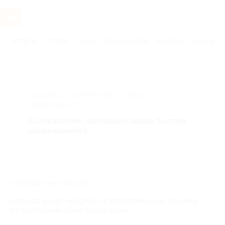
Услуги
Отели
Туры
Промокоды
Кэшбэк
Афиша 
Главная
Отели
Москва и область
АКЦИЯ, КОТОРУЮ ВЫ ИСКАЛИ,
ЗАВЕРШЕНА.
К сожалению, выгодные акции быстро
заканчиваются.
ЗАВЕРШЁННАЯ АКЦИЯ
Аренда дома «Барн 2» с панорамными окнами
от компании «Лес озеро дом»