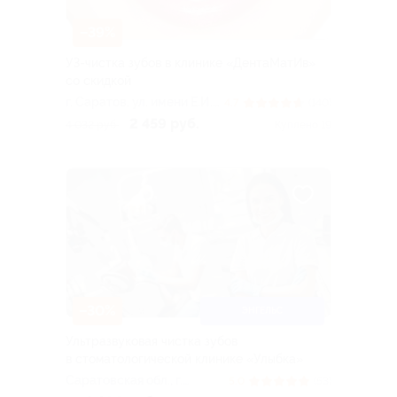
–39%
УЗ-чистка зубов в клинике «ДентаМатИв»
со скидкой
г. Саратов, ул. имени Е.И.
4.7
(140)
Пугачева, д. 54/62
2 459 руб.
4 032 руб.
Куплено 19
–30%
ЭНГЕЛЬС
Ультразвуковая чистка зубов
в стоматологической клинике «Улыбка»
Саратовская обл., г.
5.0
(53)