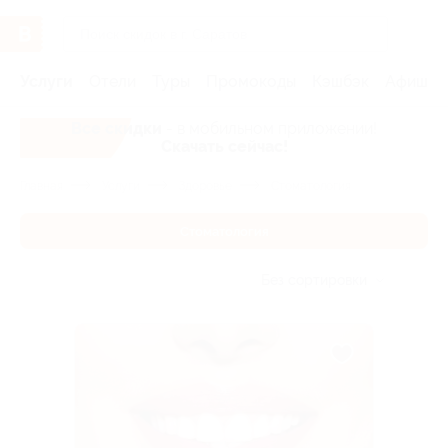
Услуги
Отели
Туры
Промокоды
Кэшбэк
Афиша 
Все скидки
- в мобильном приложении!
Скачать сейчас!
Главная
Услуги
Здоровье
Стоматология
Стоматология
Без сортировки