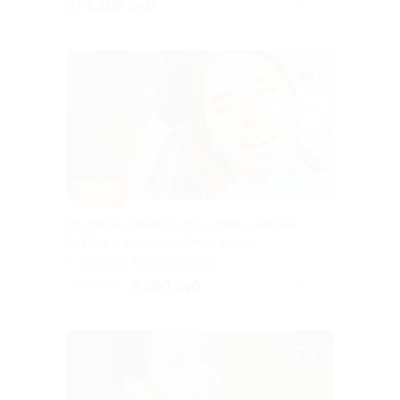
Энгельс, ул. Менделеева,
от 2 100 руб.
Куплено 10
д. 12 («Улыбка»)
–30%
Ультразвуковая чистка зубов и чистка
AirFlow в клинике «Мега-дент»
г. Саратов, Вишнёвый пр., д.
18
3 500 руб.
5 000 руб.
Куплено 16