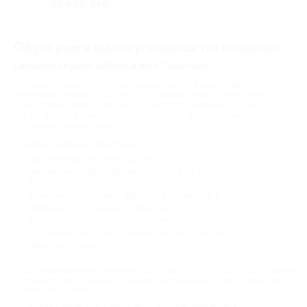
от 480 руб.
Куплено 5
Обучение и мастер-классы по скидкам
Скидки на курсы английского в Саратове
Знание английского уже не преимущество, а необходимость. Это
интернациональный язык, который понимает практически треть
земного шара. И если знания ограничиваются фразой «London is the
capital of Great Britain», пора что-то менять. Точнее, записаться на
курсы английского языка.
Какие преимущества это дает:
Перспективы карьерного роста;
Увеличение заработной платы в перспективе;
Востребованность у работодателей;
Возможность свободно общаться в путешествии;
Улучшение когнитивных функций мозга;
Возможность обучения за рубежом;
Чтение книг и просмотр фильмов на иностранном;
Уверенность в себе.
При этом вам не обязательно ездить на занятия в студию. Выбирайте
курсы английского онлайн и занимайтесь дома или в другом месте.
Почему это удобно:
Гибкий график. Вы сами выбираете, когда заниматься;