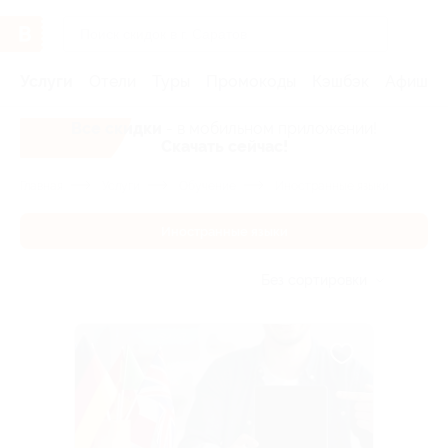
Услуги
Отели
Туры
Промокоды
Кэшбэк
Афиша 
Все скидки
- в мобильном приложении!
Скачать сейчас!
Главная
Услуги
Обучение
Иностранные языки
Иностранные языки
Без сортировки