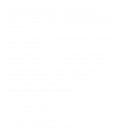
Можно выбрать программу с упором на разговорный язык, сленг,
орфографию или фонетику и регулярно получать обратную связь от
преподавателя. Зачастую уроки последовательные: новый доступен
только после изучения предыдущего. Некоторые школы предлагают
тем, кто приобрел купоны, дополнительное участие в тренингах и
спецкурсах.
Обучение включает аудио- и видеоуроки, вебинары, домашние
задания, интерактивные занятия. После дистанционного обучения
можно получить сертификат.
Есть языковые курсы и для тех, кто готовится к экзаменам IELTS и
TOEFL. Занятия помогут понять критерии выставления оценок,
познакомиться со структурой экзаменов и содержанием разделов.
Мы договариваемся с партнерами о лучших условиях и регулярно
размещаем акции на курсы английского для взрослых и детей. Вы без
труда сможете совмещать занятия с учебой или работой и со
временем преодолеете языковой барьер.
Почему с Biglion удобно и выгодно:
Большой выбор акций;
Скидки до 90%;
Ежедневные скидочные предложения;
Проверенные партнеры;
Круглосуточная служба поддержки;
Несколько способов оплаты;
Отзывы тех, кто пользовался купонами.