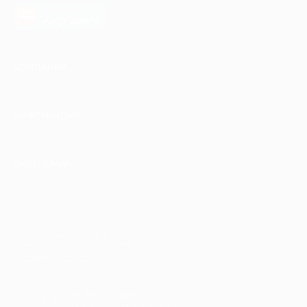
загрузить в
AppGallery
КОМПАНИЯ
ИНФОРМАЦИЯ
ПАРТНЕРАМ
© 2010-2026 BIGLION
Обработка персональных данных
Пользовательское соглашение
Публичная оферта
Гарантия, поддержка
24 часа и возврат средств