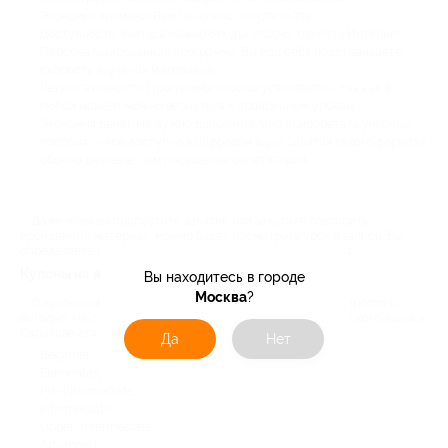
Экономия времени. Вам не нужно никуда ехать;
Доступность. Учиться можно откуда угодно, где есть Интернет;
Персонализированная программа. Вы под себя подстраиваете
скорость изучения материала;
Результативность. Программа хорошо усваивается, так как в
любой момент можно вернуться к пройденным урокам;
Экономия денег. Не нужно дополнительно приобретать учебные
пособия — все доступно в цифровом виде. Занятия такого формата
обычно дешевле, чем посещение репетиторов.
Даже если вы пропустите занятие или захотите повторить
пройденный материал, можно будет посмотреть урок в записи. Вы
определяете комфортный для вас темп и режим обучения.
Купоны на языковые курсы от Biglion
Вы находитесь в городе
Москва
?
С купонным сервисом Biglion учить иностранный язык просто и
выгодно. На сайте представлены скидки на курсы английского языка в
Саратове для людей с разным уровнем знаний:
Да
Нет
Beginner;
Elementary;
Pre-Intermediate;
Intermediate;
Upper- Intermediate;
Advanced.