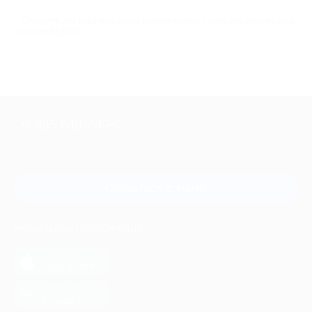
Откройте для себя мир новых возможностей с курсами английского
языка на Biglion!
+7 495 649-649-1
Для звонка из Москвы
и регионов России
Связаться с нами
МОБИЛЬНОЕ ПРИЛОЖЕНИЕ
загрузить в
App Store
загрузить в
Google Play